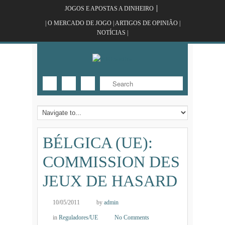
JOGOS E APOSTAS A DINHEIRO
| O MERCADO DE JOGO | ARTIGOS DE OPINIÃO |
NOTÍCIAS |
BÉLGICA (UE):
COMMISSION DES
JEUX DE HASARD
10/05/2011
by
admin
in
Reguladores/UE
No Comments