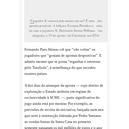
O jogador X vencerá pelo menos um set? É uma das
apostas possíveis. A búlgara Tsvetana Pironkova seria
no caso a jogadora X. Defrontou Serena Williams (na
imagem), a 19 de agosto, em Cincinnati, nos EUA
Fernando Paes Afonso crê que “vão voltar” os
jogadores que “gostam de apostas desportivas”. E
admite mesmo que se possa “reganhar o interesse
pelo Totobola”, à semelhança do que sucedeu
noutros países.
A dez dias do arranque da aposta — cujo direito de
exploração o Estado atribuiu em regime de
exclusividade à SCML —, parte significativa do
jogo ainda está por mostrar. Por exemplo, as
previsões de receita da iniciativa, lançada num ano
que sorri à instituição liderada por Pedro Santana:
as vendas brutas da Santa Casa no primeiro
semestre passaram os mil milhões de euros e o ano