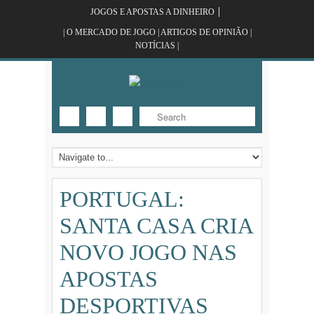
JOGOS E APOSTAS A DINHEIRO
| O MERCADO DE JOGO | ARTIGOS DE OPINIÃO |
NOTÍCIAS |
PORTUGAL:
SANTA CASA CRIA
NOVO JOGO NAS
APOSTAS
DESPORTIVAS