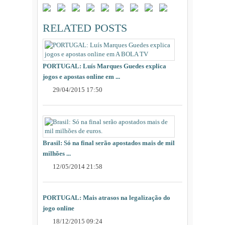
RELATED POSTS
PORTUGAL: Luís Marques Guedes explica
jogos e apostas online em ...
29/04/2015 17:50
Brasil: Só na final serão apostados mais de mil
milhões ...
12/05/2014 21:58
PORTUGAL: Mais atrasos na legalização do
jogo online
18/12/2015 09:24