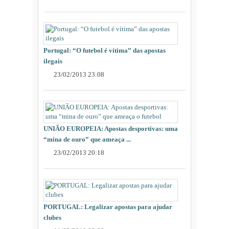
Portugal: “O futebol é vítima” das apostas
ilegais
23/02/2013 23:08
UNIÃO EUROPEIA: Apostas desportivas: uma
“mina de ouro” que ameaça ...
23/02/2013 20:18
PORTUGAL: Legalizar apostas para ajudar
clubes