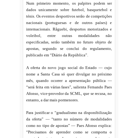
Num primeiro momento, os palpites podem ser
dados unicamente sobre futebol, basquetebol e
ténis. Os eventos desportivos serão de competições
nacionais (portuguesas e de outros países) e
internacionais. Râguebi, desportos motorizados e
voleibol, entre outras modalidades não
especificadas, serão também no futuro objeto de
apostas, segundo se conclui do regulamento,
publicado em “Diário da República”.
A oferta do novo jogo social do Estado — cujo
nome a Santa Casa só quer divulgar no próximo
mês, quando ocorrer a apresentação pública —
“será feita em várias fases”, salienta Fernando Paes
Afonso, vice-provedor da SCML, que se recusa, no
entanto, a dar mais pormenores.
Para justificar o “gradualismo na disponibilização
da oferta” — “tanto no número de modalidades
como no tipo de apostas” — Paes Afonso explica:
“Precisamos de aprender como se comporta o