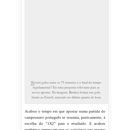
Haverá golos entre os 75 minutos e o final do tempo
regulamentar? Eis uma pergunta relevante para as
novas apostas. Na imagem, Benfica festeja um golo
frente ao Estoril, marcado no último quarto de hora
Acabou o tempo em que apostar numa partida do
campeonato português se resumia, praticamente, à
escolha do “1X2” para o resultado. E acabou
também o tempo em que os vaticínios nas apostas