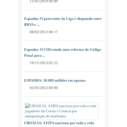
11/02/2010 00:00
Espanha: O patrocínio da Liga é disputado entre
BBVA e ...
08/02/2013 06:17
Espanha: O CSD estuda uma reforma do Código
Penal para ...
19/11/2013 02:22
ESPANHA: 30.000 milhões em apostas
02/05/2012 00:00
CROÁCIA: A FIFA sanciona por toda a vida